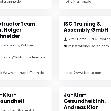
alltraining.de
notfalltraining.de
structorTeam
ISC Training &
h. Holger
Assembly GmbH
hneider
Alter Hafen Süd 6, Rostoc
insterweg 7, Wildberg
registration@isc-ta.com
chneider@InstructorTeam.de
ps://www.InstructorTeam.de
https://www.isc-ta.com
-Klar-
Ja-Klar-
sundheit
Gesundheit Inh.
Andreas Klar
rbroicher Straße 40,