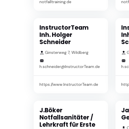
notfalltraining.de
notf
InstructorTeam
In
Inh. Holger
In
Schneider
Sc
Ginsterweg 7, Wildberg
G
h.schneider@InstructorTeam.de
h.s
https://www.InstructorTeam.de
htt
J.Böker
Ja
Notfallsanitäter /
Ge
Lehrkraft für Erste
O