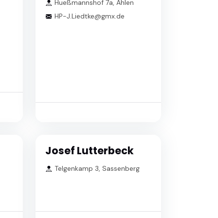
Hueßmannshof 7a, Ahlen
HP-J.Liedtke@gmx.de
Josef Lutterbeck
Telgenkamp 3, Sassenberg