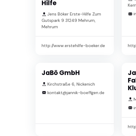
Hilfe
Kem
i
Jens Böker Erste-Hilfe Zum
Gutspark 9 31249 Mehrum,
Mehrum
http://www.erstehilfe-boeker.de
htt
JaBö GmbH
Ja
Fa
Kirchstraße 6, Nickenich
Kl
kontakt@jannik-boeffgen.de
M
i
htt