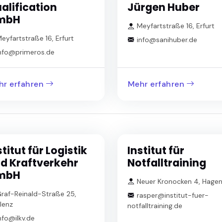
alification
Jürgen Huber
mbH
Meyfartstraße 16, Erfurt
eyfartstraße 16, Erfurt
info@sanihuber.de
nfo@primeros.de
hr erfahren
Mehr erfahren
stitut für Logistik
Institut für
d Kraftverkehr
Notfalltraining
mbH
Neuer Kronocken 4, Hage
raf-Reinald-Straße 25,
rasper@institut-fuer-
lenz
notfalltraining.de
nfo@ilkv.de