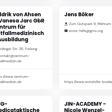
ldrik von Ahsen
Jens Böker
Vanesa Jarc GbR
Zum Gutspark 9, Mehrum
ntrum für
erste-hilfe@gmx.org
tfallmedizinisch
Ausbildung
rdinger Str. 38, Freising
ontakt@zentrum-
allmedizin.de
ps://www.zentrum-
allmedizin.de
https://www.erstehilfe-boeke
HG-
JIN-ACADEMY -
dicataktische
Nicole Wenzel-