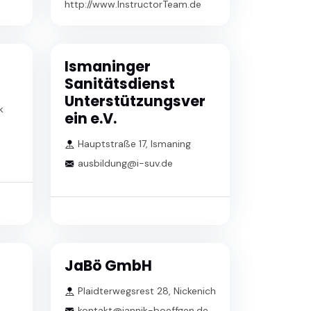
http://www.InstructorTeam.de
Ismaninger
Sanitätsdienst
Unterstützungsver
k
ein e.V.
Hauptstraße 17, Ismaning
ausbildung@i-suv.de
JaBö GmbH
Plaidterwegsrest 28, Nickenich
kontakt@jannik-boeffgen.de