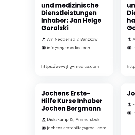
und medizinische
un
Dienstleistungen
Di
Inhaber: Jan Helge
ha
Goralski
Go
Am Neddelrad 7, Banzkow
A
info@jhg-medica.com
i
https://www.jhg-medica.com
htt
Jochens Erste-
Jo
Hilfe Kurse Inhaber
F
Jochen Bergmann
i
Diekskamp 12, Ammersbek
jochens.erstehilfe@gmail.com