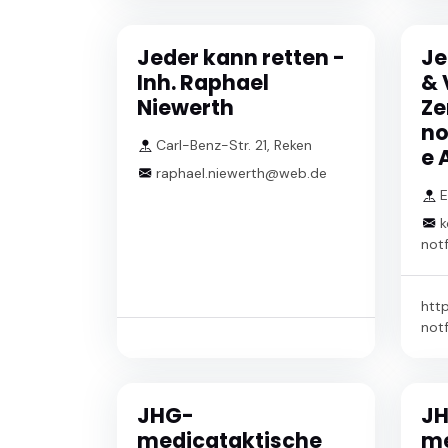
Jeder kann retten -
Je
Inh. Raphael
& 
Niewerth
Ze
no
Carl-Benz-Str. 21, Reken
e 
raphael.niewerth@web.de
E
k
notf
htt
notf
JHG-
J
medicataktische
me