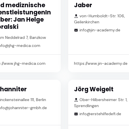
d mediznische
Jaber
enstleistungenIn
von-Humboldt-Str. 106,
ber: Jan Helge
Geilenkirchen
ralski
info@jin-academy.de
m Neddelrad 7, Banzkow
nfo@jhg-medica.com
p://www.jhg-medica.com
https://www.jin-academy.de
hanniter
Jörg Weigelt
inckensteinallee 111, Berlin
Ober-Hilbersheimer Str. 1,
Sprendlingen
nfo@johanniter-gmbh.de
info@erstehilfedefi.de