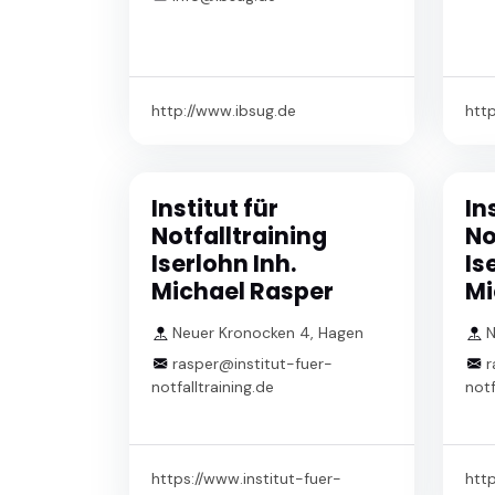
http://www.ibsug.de
http
Institut für
In
Notfalltraining
No
Iserlohn Inh.
Is
Michael Rasper
Mi
Neuer Kronocken 4, Hagen
N
rasper@institut-fuer-
r
notfalltraining.de
notf
https://www.institut-fuer-
http