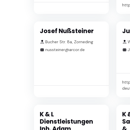
http
Josef Nußsteiner
Ju
Bucher Str. 8a, Zorneding
W
nussteiner@arcor.de
J
htt
deu
K & L
K 
Dienstleistungen
Sa
Inh. Adam
&