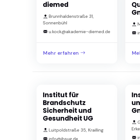
diemed
Qu
G
Brunnhaldenstraße 31,
Sonnenbühl
M
u.kock@akademie-diemed.de
i
Mehr erfahren
Me
Institut für
In
Brandschutz
un
Sicherheit und
G
Gesundheit UG
G
Erke
Luitpoldstraße 35, Krailling
i
info@ibsug.de