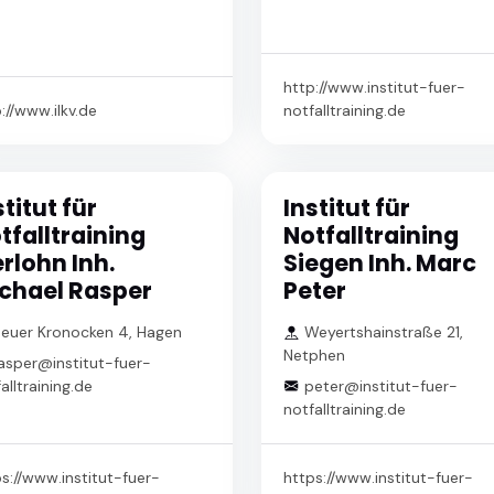
http://www.institut-fuer-
://www.ilkv.de
notfalltraining.de
stitut für
Institut für
tfalltraining
Notfalltraining
erlohn Inh.
Siegen Inh. Marc
chael Rasper
Peter
euer Kronocken 4, Hagen
Weyertshainstraße 21,
Netphen
asper@institut-fuer-
alltraining.de
peter@institut-fuer-
notfalltraining.de
s://www.institut-fuer-
https://www.institut-fuer-