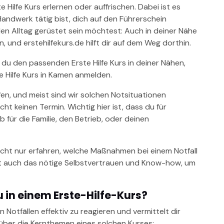
te Hilfe Kurs erlernen oder auffrischen. Dabei ist es
Handwerk tätig bist, dich auf den Führerschein
den Alltag gerüstet sein möchtest: Auch in deiner Nähe
, und erstehilfekurs.de hilft dir auf dem Weg dorthin.
 du den passenden Erste Hilfe Kurs in deiner Nähen,
e Hilfe Kurs in Kamen anmelden.
fen, und meist sind wir solchen Notsituationen
t keinen Termin. Wichtig hier ist, dass du für
b für die Familie, den Betrieb, oder deinen
nicht nur erfahren, welche Maßnahmen bei einem Notfall
st auch das nötige Selbstvertrauen und Know-how, um
 in einem Erste-Hilfe-Kurs?
in Notfällen effektiv zu reagieren und vermittelt dir
 über die Kernthemen eines solchen Kurses: