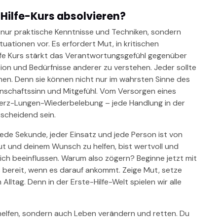
-Hilfe-Kurs absolvieren?
t nur praktische Kenntnisse und Techniken, sondern
uationen vor. Es erfordert Mut, in kritischen
lfe Kurs stärkt das Verantwortungsgefühl gegenüber
on und Bedürfnisse anderer zu verstehen. Jeder sollte
nen. Denn sie können nicht nur im wahrsten Sinne des
nschaftssinn und Mitgefühl. Vom Versorgen eines
 Herz-Lungen-Wiederbelebung – jede Handlung in der
ntscheidend sein.
. Jede Sekunde, jeder Einsatz und jede Person ist von
t und deinem Wunsch zu helfen, bist wertvoll und
ich beeinflussen. Warum also zögern? Beginne jetzt mit
s bereit, wenn es darauf ankommt. Zeige Mut, setze
lltag. Denn in der Erste-Hilfe-Welt spielen wir alle
r helfen, sondern auch Leben verändern und retten. Du