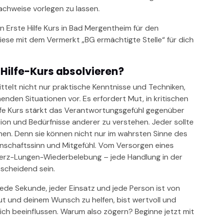
achweise vorlegen zu lassen.
n Erste Hilfe Kurs in Bad Mergentheim für den
diese mit dem Vermerkt „BG ermächtigte Stelle“ für dich
-Hilfe-Kurs absolvieren?
ttelt nicht nur praktische Kenntnisse und Techniken,
nden Situationen vor. Es erfordert Mut, in kritischen
lfe Kurs stärkt das Verantwortungsgefühl gegenüber
on und Bedürfnisse anderer zu verstehen. Jeder sollte
nen. Denn sie können nicht nur im wahrsten Sinne des
nschaftssinn und Mitgefühl. Vom Versorgen eines
 Herz-Lungen-Wiederbelebung – jede Handlung in der
ntscheidend sein.
. Jede Sekunde, jeder Einsatz und jede Person ist von
t und deinem Wunsch zu helfen, bist wertvoll und
ich beeinflussen. Warum also zögern? Beginne jetzt mit