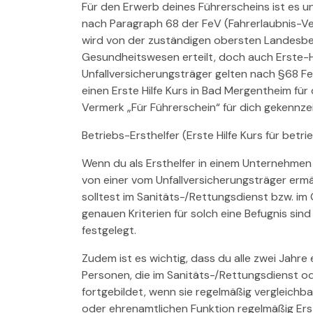
Für den Erwerb deines Führerscheins ist es un
nach Paragraph 68 der FeV (Fahrerlaubnis-Ver
wird von der zuständigen obersten Landesbe
Gesundheitswesen erteilt, doch auch Erste-H
Unfallversicherungsträger gelten nach §68 Fe
einen Erste Hilfe Kurs in Bad Mergentheim für
Vermerk „Für Führerschein“ für dich gekennze
Betriebs-Ersthelfer (Erste Hilfe Kurs für betrie
Wenn du als Ersthelfer in einem Unternehmen
von einer vom Unfallversicherungsträger ermä
solltest im Sanitäts-/Rettungsdienst bzw. im
genauen Kriterien für solch eine Befugnis sin
festgelegt.
Zudem ist es wichtig, dass du alle zwei Jahre e
Personen, die im Sanitäts-/Rettungsdienst o
fortgebildet, wenn sie regelmäßig vergleichba
oder ehrenamtlichen Funktion regelmäßig Ers