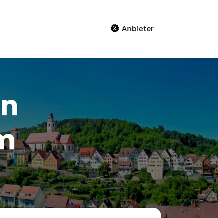
Anbieter
in
m